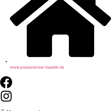
www.poessnecker-baeder.de